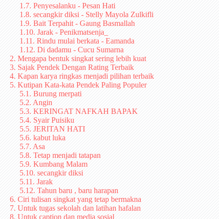
1.7. Penyesalanku - Pesan Hati
1.8. secangkir diksi - Stelly Mayola Zulkifli
1.9. Bait Terpahit - Gaung Basmallah
1.10. Jarak - Penikmatsenja_
1.11. Rindu mulai berkata - Eamanda
1.12. Di dadamu - Cucu Sumarna
2. Mengapa bentuk singkat sering lebih kuat
3. Sajak Pendek Dengan Rating Terbaik
4. Kapan karya ringkas menjadi pilihan terbaik
5. Kutipan Kata-kata Pendek Paling Populer
5.1. Burung merpati
5.2. Angin
5.3. KERINGAT NAFKAH BAPAK
5.4. Syair Puisiku
5.5. JERITAN HATI
5.6. kabut luka
5.7. Asa
5.8. Tetap menjadi tatapan
5.9. Kumbang Malam
5.10. secangkir diksi
5.11. Jarak
5.12. Tahun baru , baru harapan
6. Ciri tulisan singkat yang tetap bermakna
7. Untuk tugas sekolah dan latihan hafalan
8. Untuk caption dan media sosial