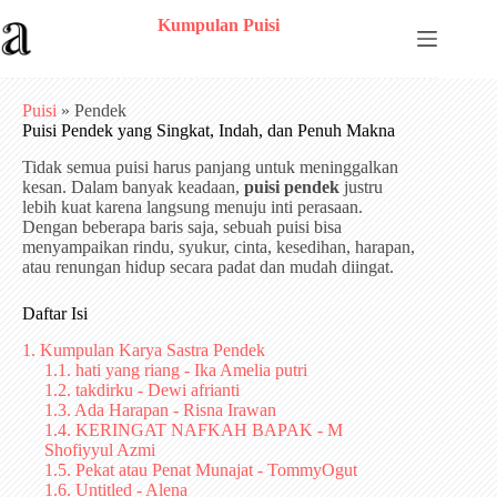
Skip
Kumpulan Puisi
to
content
Puisi
»
Pendek
Puisi Pendek yang Singkat, Indah, dan Penuh Makna
Tidak semua puisi harus panjang untuk meninggalkan
kesan. Dalam banyak keadaan,
puisi pendek
justru
lebih kuat karena langsung menuju inti perasaan.
Dengan beberapa baris saja, sebuah puisi bisa
menyampaikan rindu, syukur, cinta, kesedihan, harapan,
atau renungan hidup secara padat dan mudah diingat.
Daftar Isi
1. Kumpulan Karya Sastra Pendek
1.1. hati yang riang - Ika Amelia putri
1.2. takdirku - Dewi afrianti
1.3. Ada Harapan - Risna Irawan
1.4. KERINGAT NAFKAH BAPAK - M
Shofiyyul Azmi
1.5. Pekat atau Penat Munajat - TommyOgut
1.6. Untitled - Alena