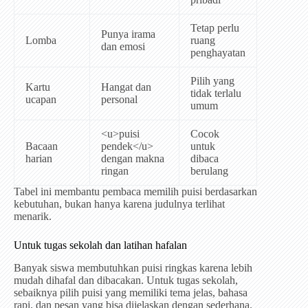
Tetap perlu
Punya irama
Lomba
ruang
dan emosi
penghayatan
Pilih yang
Kartu
Hangat dan
tidak terlalu
ucapan
personal
umum
<u>puisi
Cocok
Bacaan
pendek</u>
untuk
harian
dengan makna
dibaca
ringan
berulang
Tabel ini membantu pembaca memilih puisi berdasarkan
kebutuhan, bukan hanya karena judulnya terlihat
menarik.
Untuk tugas sekolah dan latihan hafalan
Banyak siswa membutuhkan puisi ringkas karena lebih
mudah dihafal dan dibacakan. Untuk tugas sekolah,
sebaiknya pilih puisi yang memiliki tema jelas, bahasa
rapi, dan pesan yang bisa dijelaskan dengan sederhana.