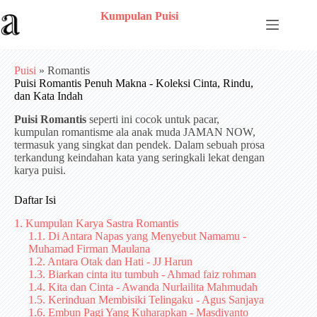
Skip
Kumpulan Puisi
to
content
Puisi
»
Romantis
Puisi Romantis Penuh Makna - Koleksi Cinta, Rindu,
dan Kata Indah
Puisi Romantis
seperti ini cocok untuk pacar,
kumpulan romantisme ala anak muda JAMAN NOW,
termasuk yang singkat dan pendek. Dalam sebuah prosa
terkandung keindahan kata yang seringkali lekat dengan
karya puisi.
Daftar Isi
1. Kumpulan Karya Sastra Romantis
1.1. Di Antara Napas yang Menyebut Namamu -
Muhamad Firman Maulana
1.2. Antara Otak dan Hati - JJ Harun
1.3. Biarkan cinta itu tumbuh - Ahmad faiz rohman
1.4. Kita dan Cinta - Awanda Nurlailita Mahmudah
1.5. Kerinduan Membisiki Telingaku - Agus Sanjaya
1.6. Embun Pagi Yang Kuharapkan - Masdiyanto