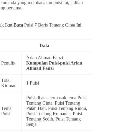
elum ada yang membacakan puisi ini, jadilah
ang pertama.
uk Ikut Baca
Puisi 7 Baris Tentang Cinta
Ini
Data
Arian Ahmad Fauzi
Penulis
Kumpulan
Puisi-puisi Arian
Ahmad Fauzi
Total
1 Puisi
Kiriman
Puisi di atas termasuk tema
Puisi
Tentang Cinta
,
Puisi Tentang
Tema
Patah Hati
,
Puisi Tentang Rindu
,
Puisi
Puisi Tentang Romantis
,
Puisi
Tentang Sedih
,
Puisi Tentang
Senja