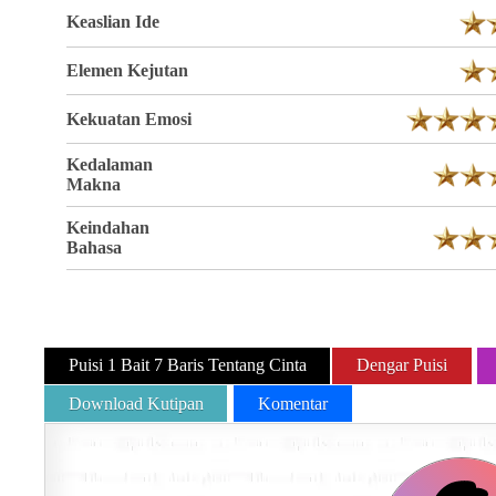
Keaslian Ide
Elemen Kejutan
Kekuatan Emosi
Kedalaman
Makna
Keindahan
Bahasa
Puisi 1 Bait 7 Baris Tentang Cinta
Dengar Puisi
Download Kutipan
Komentar