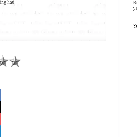
ing hati
B
y
Y