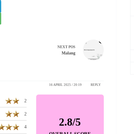
NEXT
POS
Malang
16 APRIL 2025 / 20:19
REPLY
2
2
2.8/5
4
OVERALL SCORE