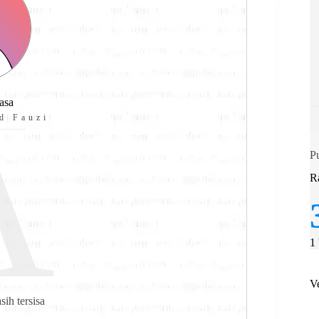
A
asa
d Fauzi
P
R
1
V
ih tersisa