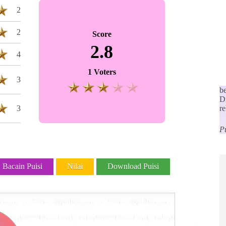
2
2
Score
2.8
4
1 Voters
3
be
Di
3
re
P
Bacain Puisi
Nilai
Download Puisi