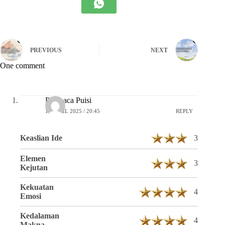
PREVIOUS
NEXT
One comment
Pembaca Puisi
16 APRIL 2025 / 20:45
REPLY
Keaslian Ide
3
Elemen
3
Kejutan
Kekuatan
4
Emosi
Kedalaman
4
Makna