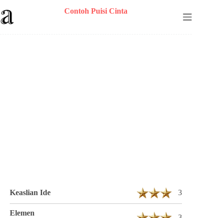
Skip
Contoh Puisi Cinta
to
content
Puisi Rinda Sandria Berjudul Tak Berujung
4 Bait 12 Baris
Keaslian Ide
3
Elemen
3