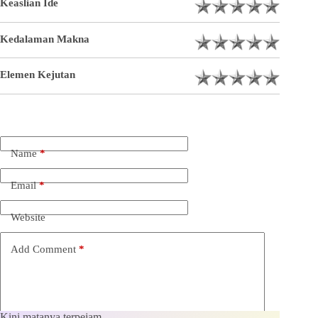
Keaslian Ide
Kedalaman Makna
Elemen Kejutan
Name
*
Email
*
Website
Add Comment
*
Kini matanya terpejam