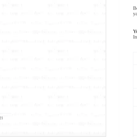
B
y
Y
I
021