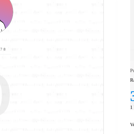
p
i78
P
R
1
V