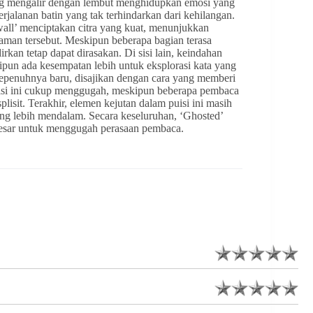
ng mengalir dengan lembut menghidupkan emosi yang
jalanan batin yang tak terhindarkan dari kehilangan.
wall’ menciptakan citra yang kuat, menunjukkan
man tersebut. Meskipun beberapa bagian terasa
irkan tetap dapat dirasakan. Di sisi lain, keindahan
un ada kesempatan lebih untuk eksplorasi kata yang
sepenuhnya baru, disajikan dengan cara yang memberi
isi ini cukup menggugah, meskipun beberapa pembaca
isit. Terakhir, elemen kejutan dalam puisi ini masih
ng lebih mendalam. Secara keseluruhan, ‘Ghosted’
besar untuk menggugah perasaan pembaca.