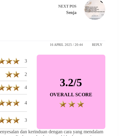
NEXT
POS
Senja
16 APRIL 2025 / 20:44
REPLY
3
2
3.2/5
4
OVERALL SCORE
4
3
 penyesalan dan kerinduan dengan cara yang mendalam