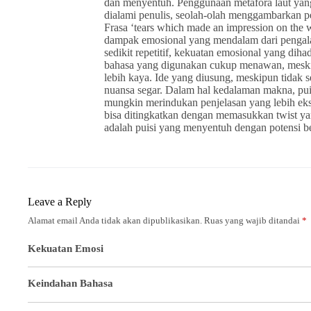
dan menyentuh. Penggunaan metafora laut ya
dialami penulis, seolah-olah menggambarkan per
Frasa ‘tears which made an impression on the 
dampak emosional yang mendalam dari pengala
sedikit repetitif, kekuatan emosional yang dihad
bahasa yang digunakan cukup menawan, meskip
lebih kaya. Ide yang diusung, meskipun tidak 
nuansa segar. Dalam hal kedalaman makna, pu
mungkin merindukan penjelasan yang lebih ekspl
bisa ditingkatkan dengan memasukkan twist ya
adalah puisi yang menyentuh dengan potensi 
Leave a Reply
Alamat email Anda tidak akan dipublikasikan.
Ruas yang wajib ditandai
*
Kekuatan Emosi
Keindahan Bahasa