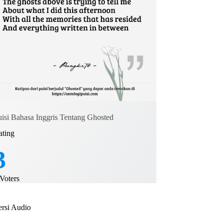
uisi Bahasa Inggris Tentang Ghosted
ating
3
Voters
ersi Audio