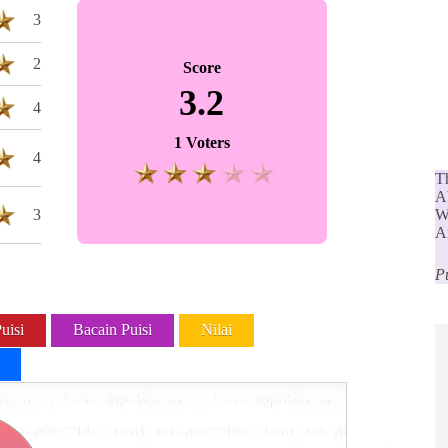
3
2
Score
3.2
4
1 Voters
4
Th
Ab
3
Wi
A
P
uisi
Bacain Puisi
Nilai