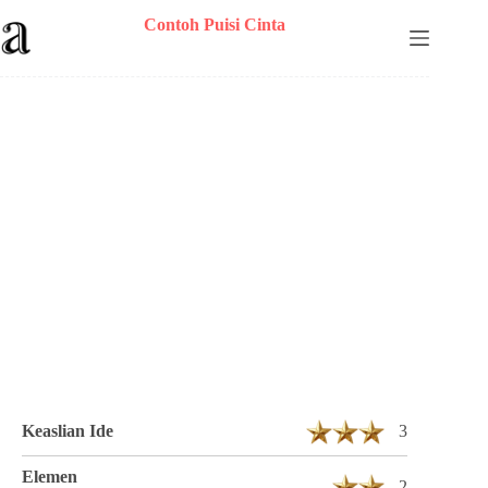
Skip
Contoh Puisi Cinta
to
content
Puisi Tri astuti Berjudul Kerinduan 1 Bait 3
Baris
Keaslian Ide
3
Elemen
2