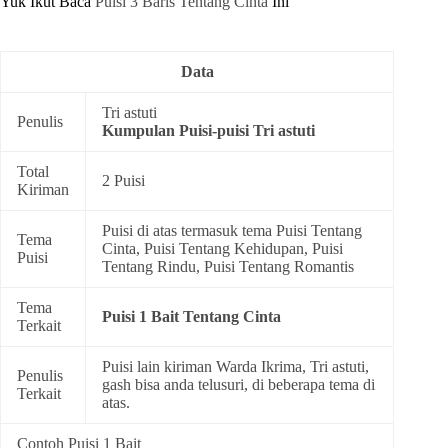
Yuk Ikut Baca
Puisi 3 Baris Tentang Cinta
Ini
Data
Tri astuti
Penulis
Kumpulan
Puisi-puisi Tri astuti
Total
2 Puisi
Kiriman
Puisi di atas termasuk tema
Puisi Tentang
Tema
Cinta
,
Puisi Tentang Kehidupan
,
Puisi
Puisi
Tentang Rindu
,
Puisi Tentang Romantis
Tema
Puisi 1 Bait Tentang Cinta
Terkait
Puisi lain kiriman Warda Ikrima, Tri astuti,
Penulis
gash bisa anda telusuri, di beberapa tema di
Terkait
atas.
Contoh Puisi 1 Bait