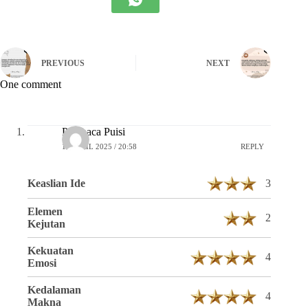
PREVIOUS
NEXT
One comment
Pembaca Puisi
16 APRIL 2025 / 20:58
REPLY
Keaslian Ide
3
Elemen
2
Kejutan
Kekuatan
4
Emosi
Kedalaman
4
Makna