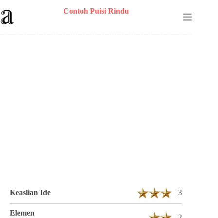
Skip
Contoh Puisi Rindu
to
content
Puisi Danny Faldy Berjudul Tak Pernah
Usai 3 Bait 12 Baris
Keaslian Ide
3
Elemen
2