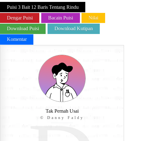
Puisi 3 Bait 12 Baris Tentang Rindu
Dengar Puisi
Bacain Puisi
Nilai
Download Puisi
Download Kutipan
Komentar
Tak Pernah Usai
© Danny Faldy