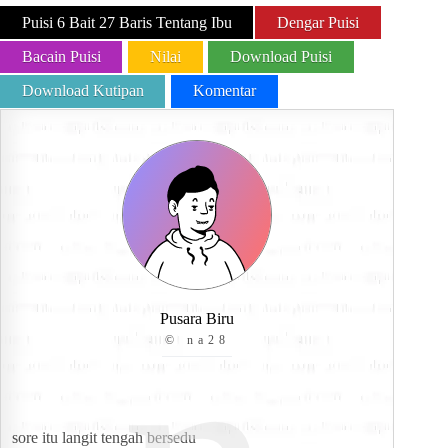
Puisi 6 Bait 27 Baris Tentang Ibu
Dengar Puisi
Bacain Puisi
Nilai
Download Puisi
Download Kutipan
Komentar
Pusara Biru
© na28
sore itu langit tengah bersedu