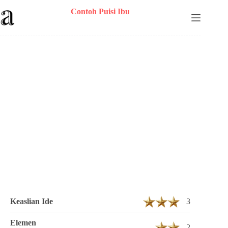
Skip
Contoh Puisi Ibu
to
content
Puisi na28 Berjudul Pusara Biru 6 Bait 27
Baris
Keaslian Ide
3
Elemen
2