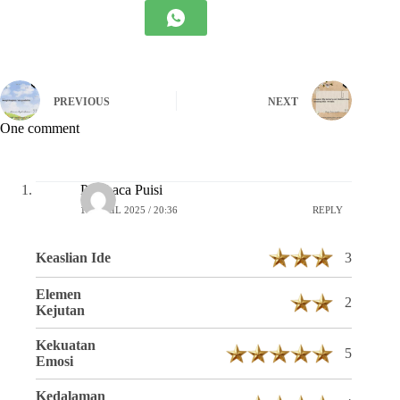
PREVIOUS
NEXT
One comment
Pembaca Puisi
16 APRIL 2025 / 20:36
REPLY
Keaslian Ide
3
Elemen
2
Kejutan
Kekuatan
5
Emosi
Kedalaman