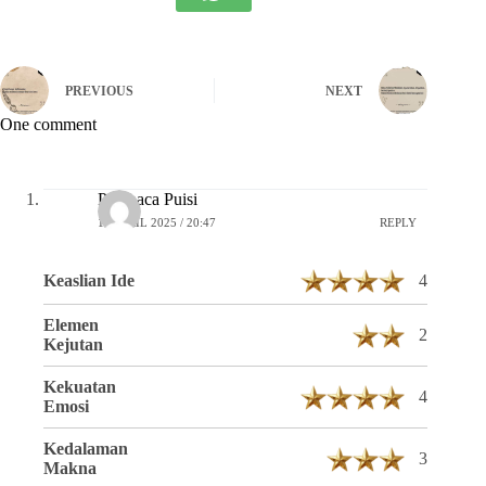
PREVIOUS
NEXT
One comment
Pembaca Puisi
16 APRIL 2025 / 20:47
REPLY
Keaslian Ide
4
Elemen
2
Kejutan
Kekuatan
4
Emosi
Kedalaman
3
Makna