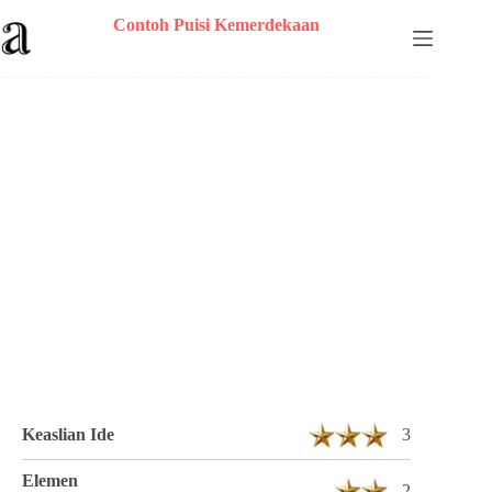
Skip
Contoh Puisi Kemerdekaan
to
content
Puisi Sutiyawan Berjudul Perjuangan
kemerdekaan 1 Bait 11 Baris
Keaslian Ide
3
Elemen
2