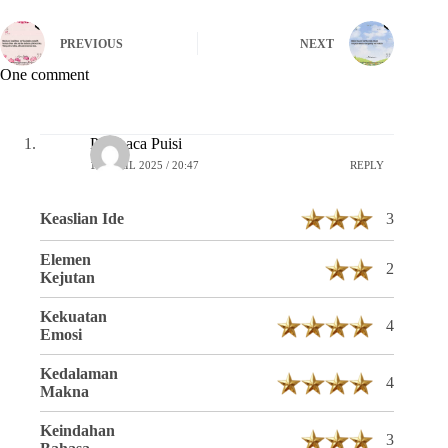
PREVIOUS
NEXT
One comment
Pembaca Puisi
16 APRIL 2025 / 20:47
REPLY
Keaslian Ide
3
Elemen
2
Kejutan
Kekuatan
4
Emosi
Kedalaman
4
Makna
Keindahan
3