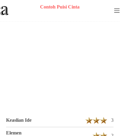
Skip
Contoh Puisi Cinta
to
content
Puisi Danny Faldy Berjudul Kulihat
Kurasa Kudengar 20 Bait 20 Baris
Keaslian Ide
3
Elemen
2