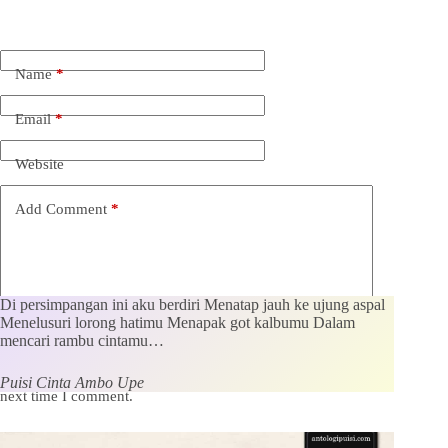
Name
*
Email
*
Website
Add Comment
*
Di persimpangan ini aku berdiri Menatap jauh ke ujung aspal
Menelusuri lorong hatimu Menapak got kalbumu Dalam
mencari rambu cintamu…
Save my name, email and website in this browser for the
Puisi Cinta Ambo Upe
next time I comment.