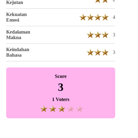
Kejutan
Kekuatan
4
Emosi
Kedalaman
3
Makna
Keindahan
3
Bahasa
Score
3
1 Voters