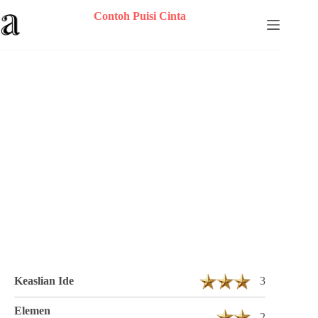
Skip
Contoh Puisi Cinta
to
content
Puisi Ambo Upe Berjudul JALAN CINTA
1 Bait 10 Baris
Keaslian Ide
3
Elemen
2