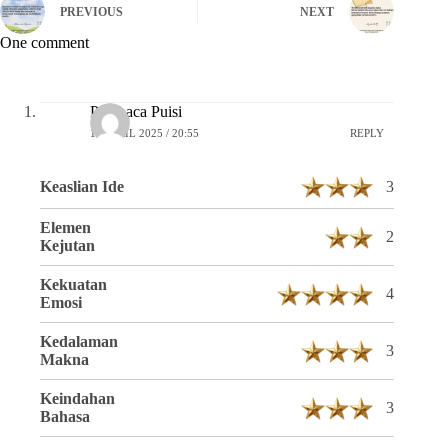
PREVIOUS
NEXT
One comment
Pembaca Puisi
16 APRIL 2025 / 20:55
REPLY
Keaslian Ide
3
Elemen
2
Kejutan
Kekuatan
4
Emosi
Kedalaman
3
Makna
Keindahan
3
Bahasa