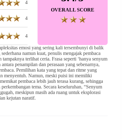
4
OVERALL SCORE
4
4
eksitas emosi yang sering kali tersembunyi di balik
 sederhana namun kuat, penulis mengajak pembaca
ampaknya terlihat ceria. Frasa seperti ‘hanya senyum
n antara penampilan dan perasaan yang sebenarnya,
embaca. Pemilihan kata yang tepat dan ritme yang
an menyentuh. Namun, meski puisi ini memiliki
a memikat pembaca lebih jauh terasa kurang, sehingga
am perkembangan tema. Secara keseluruhan, “Senyum
gugah, meskipun masih ada ruang untuk eksplorasi
n kejutan naratif.