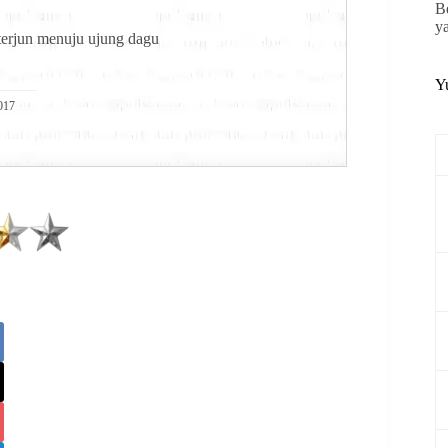
B
y
 terjun menuju ujung dagu
Y
017