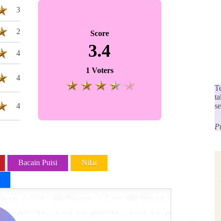
3
2
Score
3.4
4
1 Voters
4
Te
t
4
s
P
Bacain Puisi
Nilai