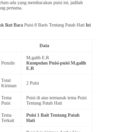
elum ada yang membacakan puisi ini, jadilah
ang pertama.
uk Ikut Baca
Puisi 8 Baris Tentang Patah Hati
Ini
Data
M.galih E.R
Penulis
Kumpulan
Puisi-puisi M.galih
E.R
Total
2 Puisi
Kiriman
Tema
Puisi di atas termasuk tema
Puisi
Puisi
Tentang Patah Hati
Tema
Puisi 1 Bait Tentang Patah
Terkait
Hati