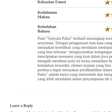
Kekuatan Emosi
Kedalaman
Makna
Keindahan
Bahasa
Puisi “Senyum Palsu” berhasil menangkap kompl
senyuman. Dengan penggunaan kata-kata yang
merasakan kesedihan yang mendalam meskipun t
yang bisa terlontar’ mengisyaratkan keteganga
menciptakan resonansi yang kuat dalam jiwa p
mengalir membuat puisi ini terasa mendalam d
keindahan tersendiri, elemen kejutan yang bis
pembaca dapat merasakan prediktabilitas dal
Palsu” adalah karya yang menyentuh dan meng
yang lebih mendalam dalam penyampaian ide da
Leave a Reply