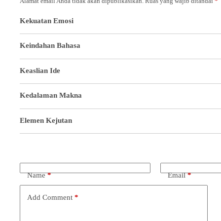
Alamat email Anda tidak akan dipublikasikan.
Ruas yang wajib ditandai
*
Kekuatan Emosi
Keindahan Bahasa
Keaslian Ide
Kedalaman Makna
Elemen Kejutan
Name
*
Email
*
Add Comment
*