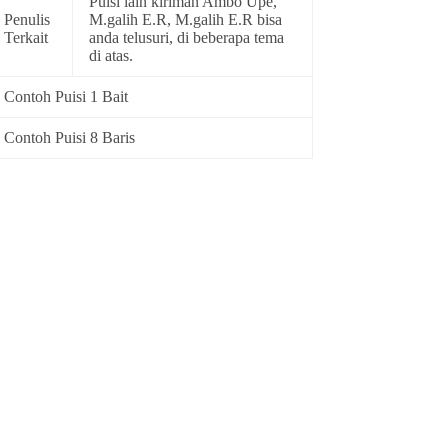
Puisi lain kiriman Ambo Upe,
Penulis
M.galih E.R, M.galih E.R bisa
Terkait
anda telusuri, di beberapa tema
di atas.
Contoh Puisi 1 Bait
Contoh Puisi 8 Baris