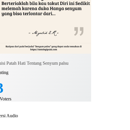
uisi Patah Hati Tentang Senyum palsu
ating
3
Voters
ersi Audio