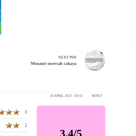
NEXT
POS
Menanti secercah cahaya
16 APRIL 2025 / 20:55
REPLY
3
2
3.4/5