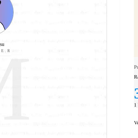
M
su
 E.R
P
R
1
V