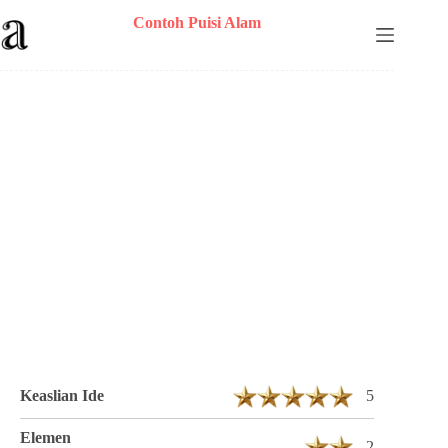
Skip
Contoh Puisi Alam
to
content
Puisi Maximilian Berjudul Iklim Jiwa 1
Bait 3 Baris
Keaslian Ide
5
Elemen
2