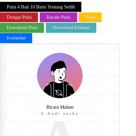
Puisi 4 Bait 10 Baris Tentang Sedih
Dengar Puisi
Bacain Puisi
Nilai
Download Puisi
Download Kutipan
Komentar
Bicara Malam
© Andi ancha