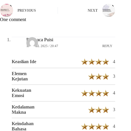
PREVIOUS
NEXT
One comment
Pembaca Puisi
16 APRIL 2025 / 20:47
REPLY
Keaslian Ide
4
Elemen
3
Kejutan
Kekuatan
4
Emosi
Kedalaman
3
Makna
Keindahan
4
Bahasa