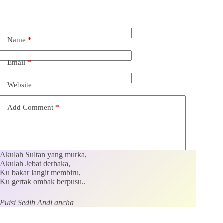
Name
*
Email
*
Website
Add Comment
*
Akulah Sultan yang murka,
Akulah Jebat derhaka,
Ku bakar langit membiru,
Ku gertak ombak berpusu..
Save my name, email and website in this browser for the
next time I comment.
Puisi Sedih Andi ancha