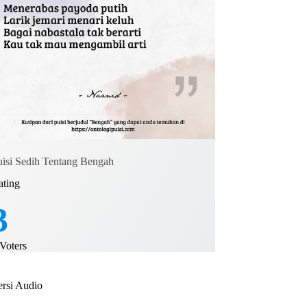
uisi Sedih Tentang Bengah
ating
3
Voters
ersi Audio