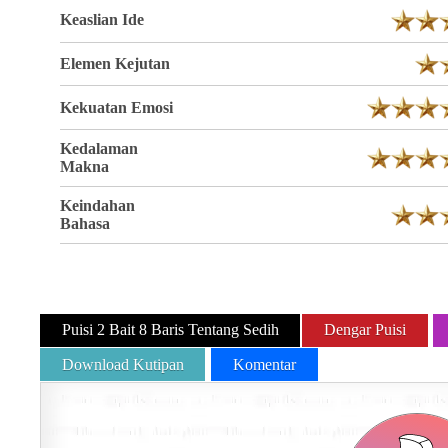
Keaslian Ide
Elemen Kejutan
Kekuatan Emosi
Kedalaman
Makna
Keindahan
Bahasa
Puisi 2 Bait 8 Baris Tentang Sedih
Dengar Puisi
Download Kutipan
Komentar