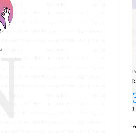
N
id
P
R
1
V