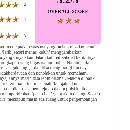
4
OVERALL SCORE
4
3
at, menciptakan suasana yang melankolis dan penuh
n ‘larik jemari menari keluh’ menggambarkan
 yang dinyatakan dalam kalimat-kalimat berikutnya.
i ungkapan yang lugas namun puitis. Namun, ada
 terasa agak janggal dan bisa mengurangi fluency
ketidakberdayaan dan penolakan untuk memahami
yajiannya masih bisa lebih orisinal. Makna di balik
 merenungi arti dari sebuah ‘bengah’ atau
n demikian, elemen kejutan dalam puisi ini tidak
 memperkirakan ‘patah hati’ yang akan datang. Secara
endiri, meskipun masih ada ruang untuk pengembangan