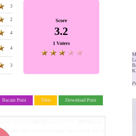
3
2
Score
3.2
4
1 Voters
4
M
L
3
Ba
K
P
Bacain Puisi
Nilai
Download Puisi