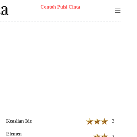
Skip
Contoh Puisi Cinta
to
content
Puisi Muhammad Khoirul Umam Berjudul
Apa 5 Bait 21 Baris
Keaslian Ide
3
Elemen
2