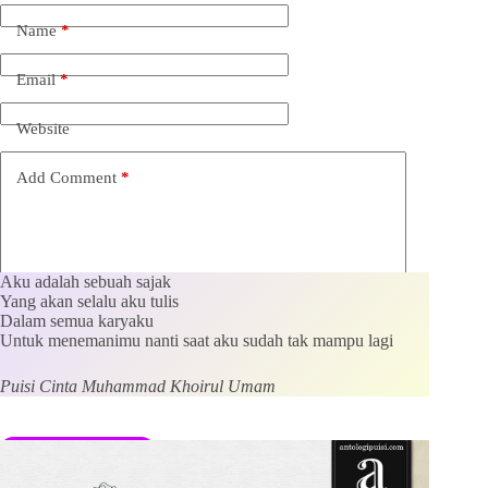
Name
*
Email
*
Website
Add Comment
*
Aku adalah sebuah sajak
Yang akan selalu aku tulis
Dalam semua karyaku
Untuk menemanimu nanti saat aku sudah tak mampu lagi
Save my name, email and website in this browser for the
next time I comment.
Puisi Cinta Muhammad Khoirul Umam
Kirim Komentar