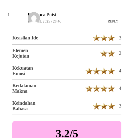
Pembaca Puisi
16 APRIL 2025 / 20:46
REPLY
Keaslian Ide
3
Elemen
2
Kejutan
Kekuatan
4
Emosi
Kedalaman
4
Makna
Keindahan
3
Bahasa
3.2/5