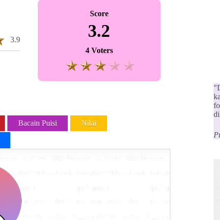
Score
3.2
3.9
4 Voters
"D
k
f
d
Bacain Puisi
Nilai
P