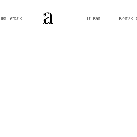
uisi Terbaik
Tulisan
Kontak R
t 4 Bait 8 Baris