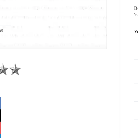
B
y
20
Y