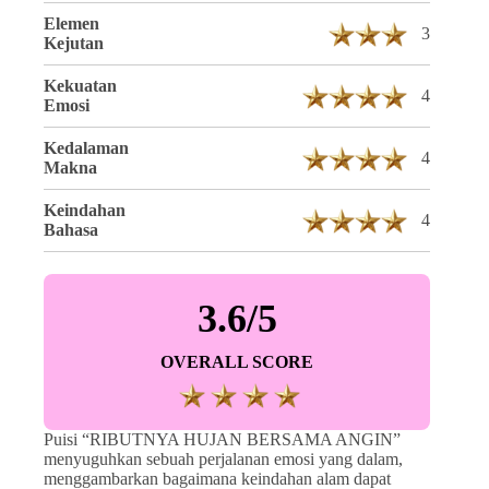
Elemen
3
Kejutan
Kekuatan
4
Emosi
Kedalaman
4
Makna
Keindahan
4
Bahasa
3.6/5
OVERALL SCORE
Puisi “RIBUTNYA HUJAN BERSAMA ANGIN”
menyuguhkan sebuah perjalanan emosi yang dalam,
menggambarkan bagaimana keindahan alam dapat