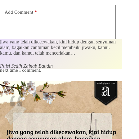
Add Comment
*
jiwa yang telah dikecewakan, kini hidup dengan senyuman
alam, bagaikan cantuman kecil membaiki jiwaku, kamu,
kamu, dan kamu, telah menceriakan…
Save my name, email and website in this browser for the
Puisi Sedih Zainab Baudin
next time I comment.
Kirim Komentar