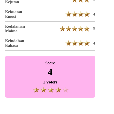
Kejutan
Kekuatan
4
Emosi
Kedalaman
5
Makna
Keindahan
4
Bahasa
Score
4
1 Voters