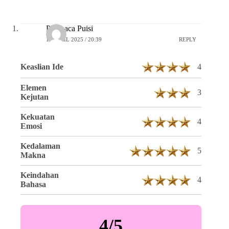
Pembaca Puisi
16 APRIL 2025 / 20:39
REPLY
Keaslian Ide
4
Elemen
3
Kejutan
Kekuatan
4
Emosi
Kedalaman
5
Makna
Keindahan
4
Bahasa
4/5