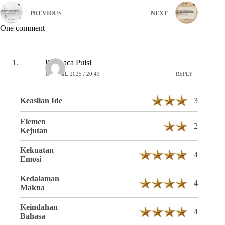
PREVIOUS
NEXT
One comment
Pembaca Puisi
16 APRIL 2025 / 20:43
REPLY
Keaslian Ide
3
Elemen
2
Kejutan
Kekuatan
4
Emosi
Kedalaman
4
Makna
Keindahan
4
Bahasa