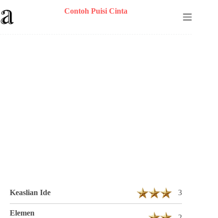
Skip
Contoh Puisi Cinta
to
content
Puisi Dwi Lucky Setyawan Berjudul
Setengah tahun 3 Bait 11 Baris
Keaslian Ide
3
Elemen
2