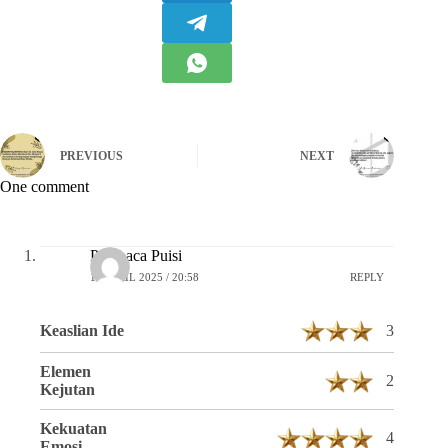
PREVIOUS
NEXT
One comment
Pembaca Puisi
16 APRIL 2025 / 20:58
REPLY
Keaslian Ide
3
Elemen
2
Kejutan
Kekuatan
4
Emosi