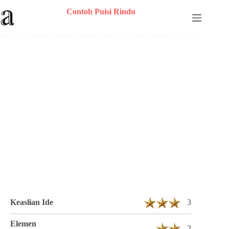
Skip
Contoh Puisi Rindu
to
content
Puisi Danny Faldy Berjudul Percakapan
Malam 3 Bait 14 Baris
Keaslian Ide
3
Elemen
2