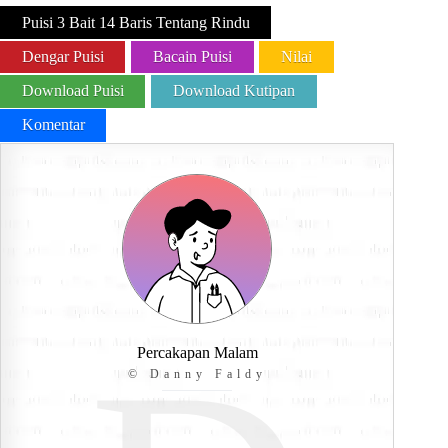
Puisi 3 Bait 14 Baris Tentang Rindu
Dengar Puisi
Bacain Puisi
Nilai
Download Puisi
Download Kutipan
Komentar
Percakapan Malam
© Danny Faldy