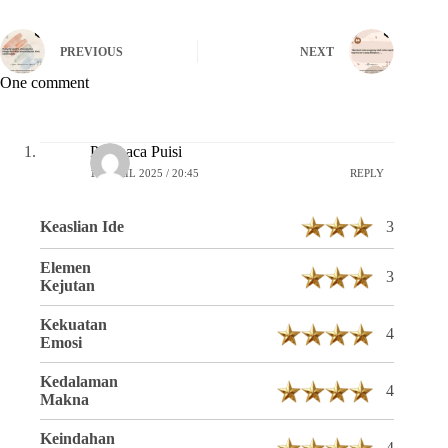
PREVIOUS
NEXT
One comment
Pembaca Puisi
16 APRIL 2025 / 20:45
REPLY
Keaslian Ide
3
Elemen
3
Kejutan
Kekuatan
4
Emosi
Kedalaman
4
Makna
Keindahan
4