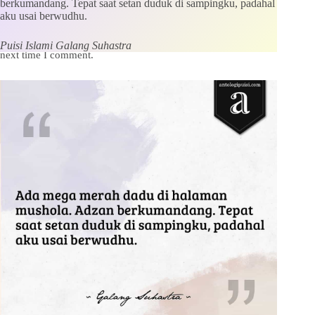
berkumandang. Tepat saat setan duduk di sampingku, padahal
aku usai berwudhu.
Save my name, email and website in this browser for the
Puisi Islami Galang Suhastra
next time I comment.
Kirim Komentar