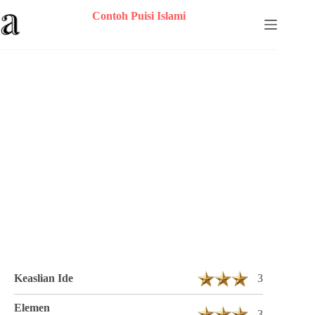
Skip
Contoh Puisi Islami
to
content
Puisi Galang Suhastra Berjudul DI
HALAMAN MUSHOLA 4 Bait 10 Baris
Keaslian Ide
3
Elemen
3