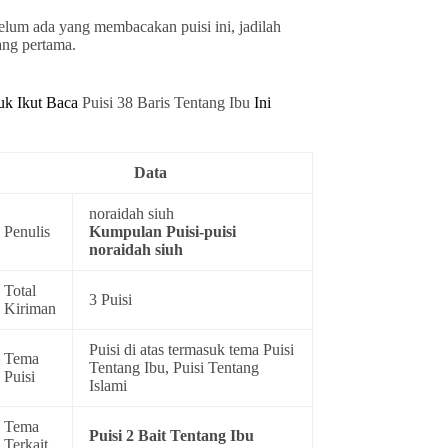
elum ada yang membacakan puisi ini, jadilah
ang pertama.
uk Ikut Baca
Puisi 38 Baris Tentang Ibu
Ini
Data
noraidah siuh
Penulis
Kumpulan
Puisi-puisi
noraidah siuh
Total
3 Puisi
Kiriman
Puisi di atas termasuk tema
Puisi
Tema
Tentang Ibu
,
Puisi Tentang
Puisi
Islami
Tema
Puisi 2 Bait Tentang Ibu
Terkait