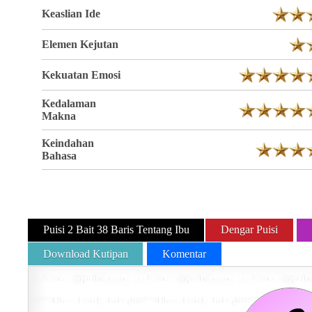
Keaslian Ide
Elemen Kejutan
Kekuatan Emosi
Kedalaman
Makna
Keindahan
Bahasa
Puisi 2 Bait 38 Baris Tentang Ibu
Dengar Puisi
Download Kutipan
Komentar