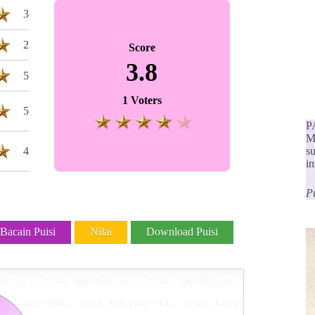
3
2
Score
3.8
5
1 Voters
5
P
M
4
s
i
Pu
Bacain Puisi
Nilai
Download Puisi