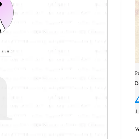
n
 siuh
P
R
1
V