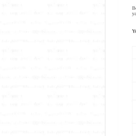
B
y
Y