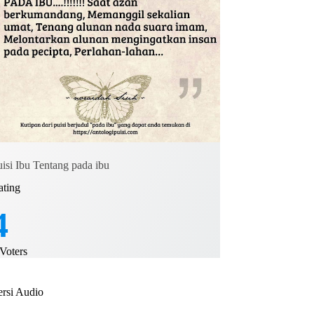
uisi Ibu Tentang pada ibu
ating
4
Voters
ersi Audio