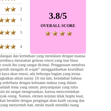
2
3.8/5
5
OVERALL SCORE
5
4
hilangan dan kerinduan yang mendalam dengan nuansa
 pembaca merasakan getaran emosi yang luar biasa
 sosok ibu yang sangat dicintai. Penggunaan metafora
 jernih mengalir di wajah” menggambarkan kesedihan
i kaya akan emosi, ada beberapa bagian yang terasa
ngkatkan aliran narasi. Di sisi lain, keindahan bahasa
ang sederhana dengan kekuatan makna yang dalam.
u adalah tema yang umum, penyampaian yang tulus
isi ini sangat mengesankan, karena mencerminkan
anyak orang. Namun, elemen kejutan tidak begitu kuat,
akan berakhir dengan pengingat akan kasih sayang dan
ya yang menyentuh hati, meski masih memiliki ruang