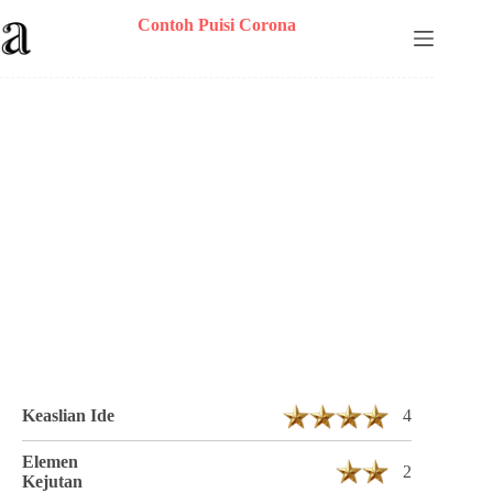
Skip
Contoh Puisi Corona
to
content
Puisi Rini Berjudul Bersatu 7 Bait 22 Baris
Keaslian Ide
4
Elemen
2
Kejutan