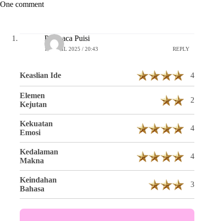
One comment
Pembaca Puisi
16 APRIL 2025 / 20:43
REPLY
Keaslian Ide
4
Elemen
2
Kejutan
Kekuatan
4
Emosi
Kedalaman
4
Makna
Keindahan
3
Bahasa