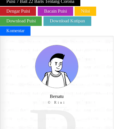
Puisi 7 Bait 22 Baris Tentang Corona
Dengar Puisi
Bacain Puisi
Nilai
Download Puisi
Download Kutipan
Komentar
Bersatu
© Rini