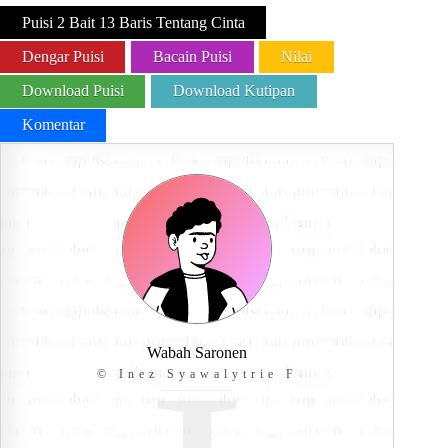
Puisi 2 Bait 13 Baris Tentang Cinta
Dengar Puisi
Bacain Puisi
Nilai
Download Puisi
Download Kutipan
Komentar
Wabah Saronen
© Inez Syawalytrie F