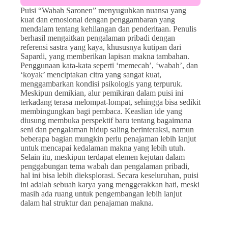
Puisi “Wabah Saronen” menyuguhkan nuansa yang
kuat dan emosional dengan penggambaran yang
mendalam tentang kehilangan dan penderitaan. Penulis
berhasil mengaitkan pengalaman pribadi dengan
referensi sastra yang kaya, khususnya kutipan dari
Sapardi, yang memberikan lapisan makna tambahan.
Penggunaan kata-kata seperti ‘memecah’, ‘wabah’, dan
‘koyak’ menciptakan citra yang sangat kuat,
menggambarkan kondisi psikologis yang terpuruk.
Meskipun demikian, alur pemikiran dalam puisi ini
terkadang terasa melompat-lompat, sehingga bisa sedikit
membingungkan bagi pembaca. Keaslian ide yang
diusung membuka perspektif baru tentang bagaimana
seni dan pengalaman hidup saling berinteraksi, namun
beberapa bagian mungkin perlu penajaman lebih lanjut
untuk mencapai kedalaman makna yang lebih utuh.
Selain itu, meskipun terdapat elemen kejutan dalam
penggabungan tema wabah dan pengalaman pribadi,
hal ini bisa lebih dieksplorasi. Secara keseluruhan, puisi
ini adalah sebuah karya yang menggerakkan hati, meski
masih ada ruang untuk pengembangan lebih lanjut
dalam hal struktur dan penajaman makna.