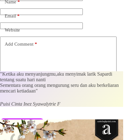
Name
*
Email
*
Website
Add Comment
*
"Ketika aku menyanjungmu,aku menyimak larik Sapardi
tentang suatu hari nanti
Sementara orang orang mengurung seru dan aku berkeliaran
mencari ketiadaan"
Save my name, email and website in this browser for the
next time I comment.
Puisi Cinta Inez Syawalytrie F
Kirim Komentar