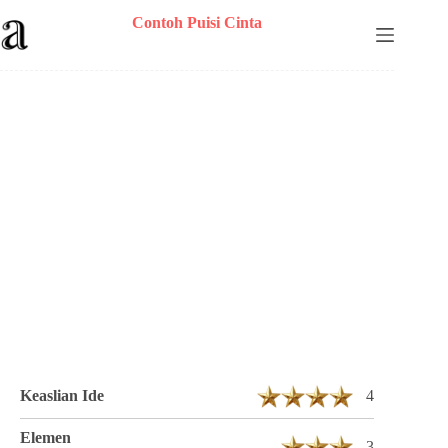
Skip
Contoh Puisi Cinta
to
content
Puisi Inez Syawalytrie F Berjudul Wabah
Saronen 2 Bait 13 Baris
Keaslian Ide
4
Elemen
3