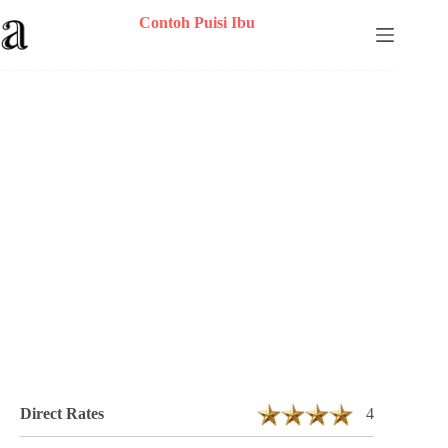
Skip
Contoh Puisi Ibu
to
content
Puisi Vinnesya Akasyafa TheQueen
Chacefia Berjudul Setitik Kebahagiaan 6
Bait 14 Baris
Direct Rates
4