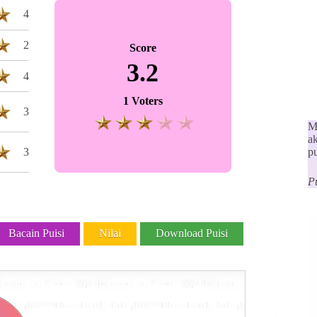
4
2
Score
3.2
4
1 Voters
3
Ma
a
3
p
Pu
Bacain Puisi
Nilai
Download Puisi