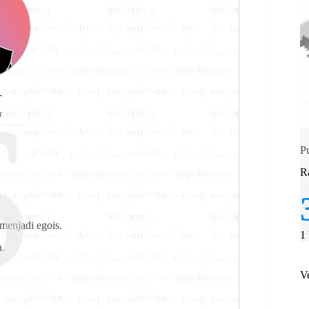
S
T
r
P
R
 menjadi egois.
1
n.
V