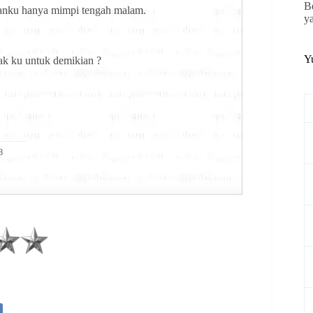
B
anku hanya mimpi tengah malam.
y
Y
k ku untuk demikian ?
8