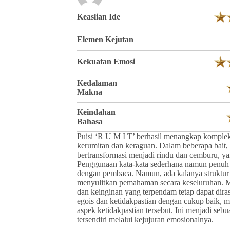
Keaslian Ide
Elemen Kejutan
Kekuatan Emosi
Kedalaman
Makna
Keindahan
Bahasa
Puisi ‘R U M I T’ berhasil menangkap kompleksi
kerumitan dan keraguan. Dalam beberapa bait
bertransformasi menjadi rindu dan cemburu, y
Penggunaan kata-kata sederhana namun penuh
dengan pembaca. Namun, ada kalanya struktur d
menyulitkan pemahaman secara keseluruhan. M
dan keinginan yang terpendam tetap dapat di
egois dan ketidakpastian dengan cukup baik, m
aspek ketidakpastian tersebut. Ini menjadi sebu
tersendiri melalui kejujuran emosionalnya.