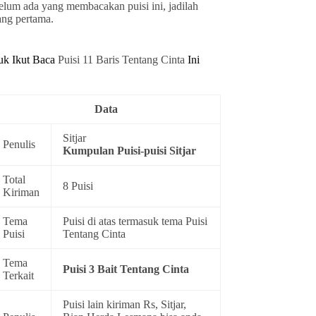
elum ada yang membacakan puisi ini, jadilah
ang pertama.
uk Ikut Baca
Puisi 11 Baris Tentang Cinta
Ini
Data
Sitjar
Penulis
Kumpulan
Puisi-puisi Sitjar
Total
8 Puisi
Kiriman
Tema
Puisi di atas termasuk tema
Puisi
Puisi
Tentang Cinta
Tema
Puisi 3 Bait Tentang Cinta
Terkait
Puisi lain kiriman Rs, Sitjar,