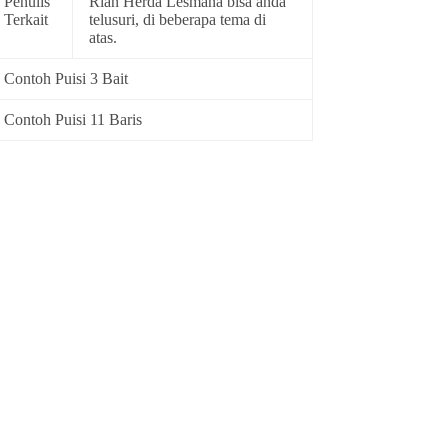
Penulis
Rian Herda Lesmana bisa anda
Terkait
telusuri, di beberapa tema di
atas.
Contoh Puisi 3 Bait
Contoh Puisi 11 Baris