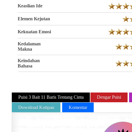
Keaslian Ide
Elemen Kejutan
Kekuatan Emosi
Kedalaman
Makna
Keindahan
Bahasa
Puisi 3 Bait 11 Baris Tentang Cinta
Dengar Puisi
Download Kutipan
Komentar