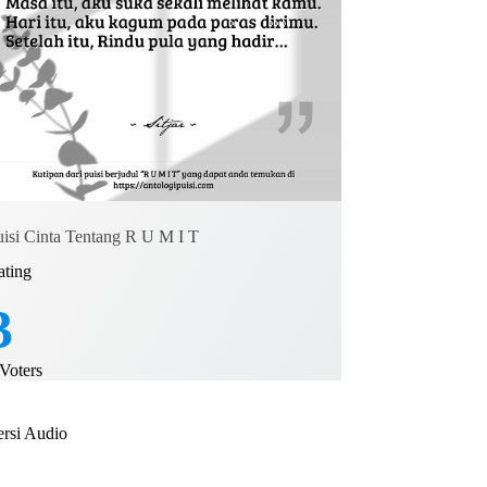
uisi Cinta Tentang R U M I T
ating
3
Voters
ersi Audio