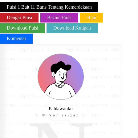
Puisi 1 Bait 11 Baris Tentang Kemerdekaan
Dengar Puisi
Bacain Puisi
Nilai
Download Puisi
Download Kutipan
Komentar
Pahlawanku
© Nor azizah