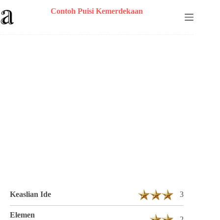
Skip
Contoh Puisi Kemerdekaan
to
content
Puisi Nor azizah Berjudul Pahlawanku 1
Bait 11 Baris
Keaslian Ide
3
Elemen
2