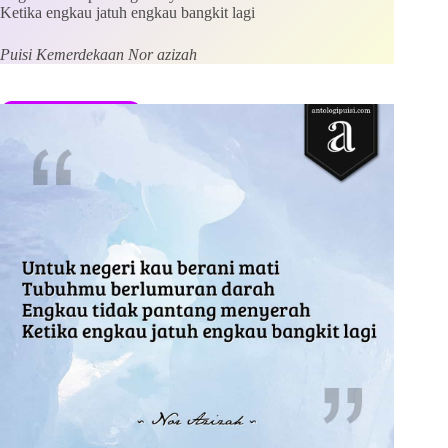
Ketika engkau jatuh engkau bangkit lagi
Save my name, email and website in this browser for the
next time I comment.
Puisi Kemerdekaan Nor azizah
Kirim Komentar