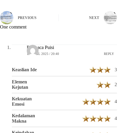
PREVIOUS
NEXT
One comment
Pembaca Puisi
16 APRIL 2025 / 20:40
REPLY
Keaslian Ide
3
Elemen
2
Kejutan
Kekuatan
4
Emosi
Kedalaman
4
Makna
Keindahan