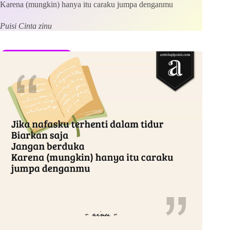
Karena (mungkin) hanya itu caraku jumpa denganmu
Save my name, email and website in this browser for the
next time I comment.
Puisi Cinta zinu
Kirim Komentar