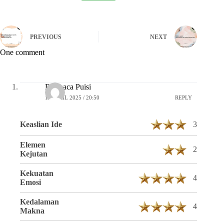
PREVIOUS
NEXT
One comment
Pembaca Puisi
16 APRIL 2025 / 20:50
REPLY
Keaslian Ide
3
Elemen
2
Kejutan
Kekuatan
4
Emosi
Kedalaman
4
Makna