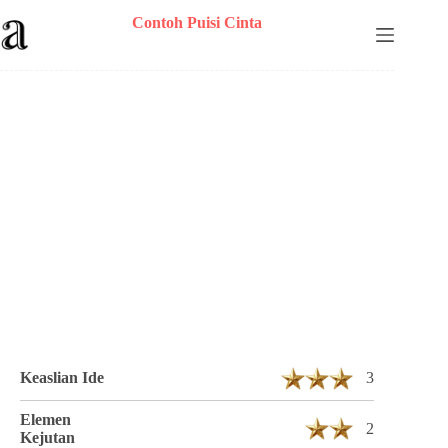
Skip
Contoh Puisi Cinta
to
content
Puisi zinu Berjudul Jika 3 Bait 12 Baris
Keaslian Ide
3
Elemen
2
Kejutan