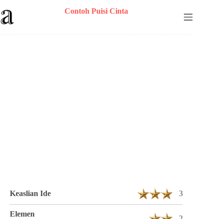
Skip
Contoh Puisi Cinta
to
content
Puisi anonym Berjudul Berkelana Cinta 3
Bait 12 Baris
Keaslian Ide
3
Elemen
2