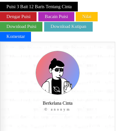
Puisi 3 Bait 12 Baris Tentang Cinta
Dengar Puisi
Bacain Puisi
Nilai
Download Puisi
Download Kutipan
Komentar
Berkelana Cinta
© anonym