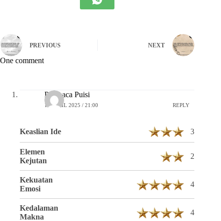
PREVIOUS
NEXT
One comment
Pembaca Puisi
16 APRIL 2025 / 21:00
REPLY
Keaslian Ide
3
Elemen
2
Kejutan
Kekuatan
4
Emosi
Kedalaman
4
Makna