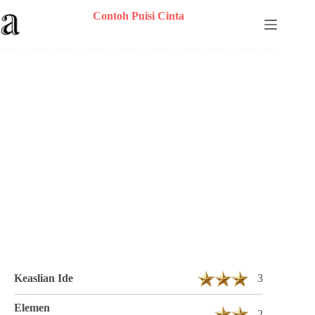
Skip
Contoh Puisi Cinta
to
content
Puisi Nengsih yuli theresia Berjudul
Bagian terindah 1 Bait 6 Baris
Keaslian Ide
3
Elemen
2