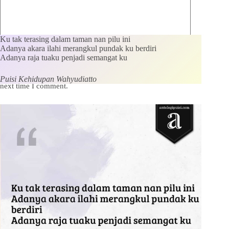
Ku tak terasing dalam taman nan pilu ini
Adanya akara ilahi merangkul pundak ku berdiri
Adanya raja tuaku penjadi semangat ku
Save my name, email and website in this browser for the
Puisi Kehidupan Wahyudiatto
next time I comment.
Kirim Komentar