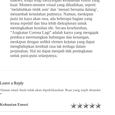
diakses, tetapi tetap menyimpan kedalaman emosi yang
kuat. Momen-momen visual yang dihadirkan, seperti
‘melabuhkan rintik asin’ dan ‘menari bersama ilalang’,
menambah keindahan puitisnya. Namun, meskipun
puisi ini kaya akan rasa, ada beberapa bagian yang
terasa repetitif dan bisa lebih dieksplorasi untuk
meningkatkan keaslian ide. Secara keseluruhan,
“Angkatan Corona Lagi” adalah karya yang mengajak
pembaca merenungkan hubungan dan kenangan,
meskipun dengan sedikit elemen kejutan yang dapat
menghidupkan kembali rasa tak terduga dalam
perpisahan. Hal ini dapat menjadi titik peningkatan
untuk puisi-puisi selanjutnya.
Leave a Reply
Alamat email Anda tidak akan dipublikasikan.
Ruas yang wajib ditandai
*
Kekuatan Emosi