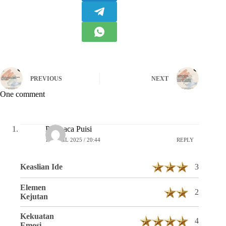
PREVIOUS
NEXT
One comment
Pembaca Puisi
16 APRIL 2025 / 20:44
REPLY
Keaslian Ide
3
Elemen
2
Kejutan
Kekuatan
4
Emosi