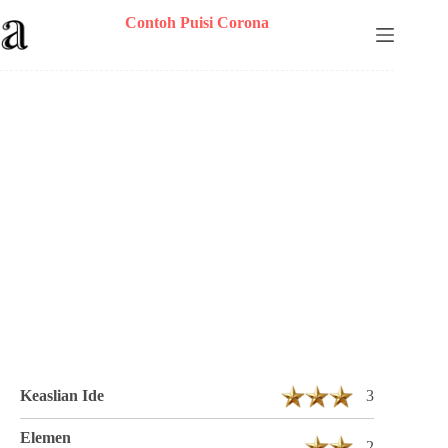
Skip
Contoh Puisi Corona
to
content
Puisi Nurhasesi Berjudul Angkatan Corona
Lagi 23 Bait 23 Baris
Keaslian Ide
3
Elemen
2