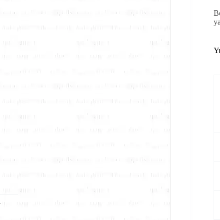
B
y
Y
1