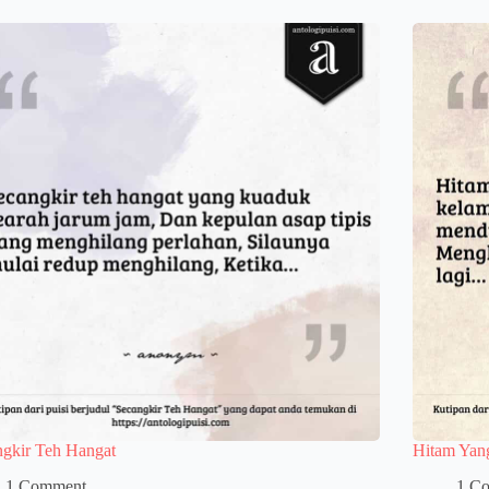
ngkir Teh Hangat
Hitam Yan
1 Comment
1 C