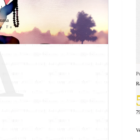
A
uasa
oh Fa
P
R
7
V