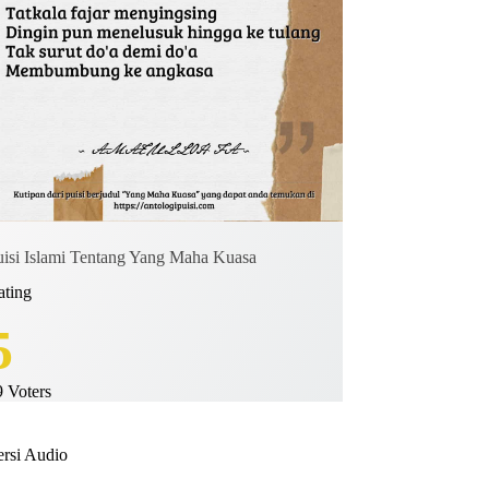
uisi Islami Tentang Yang Maha Kuasa
ating
5
9
Voters
ersi Audio