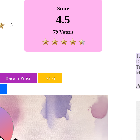
Score
4.5
5
79 Voters
T
D
Ta
M
Bacain Puisi
Nilai
P