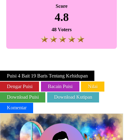
Score
4.8
48 Voters
Puisi 4 Bait 19 Baris Tentang Kehidupan
Dengar Puisi
Bacain Puisi
Nilai
Download Puisi
Download Kutipan
Komentar