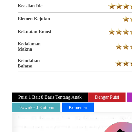
Keaslian Ide
Elemen Kejutan
Kekuatan Emosi
Kedalaman
Makna
Keindahan
Bahasa
Puisi 1 Bait 8 Baris Tentang Anak
Dengar Puisi
Download Kutipan
Komentar