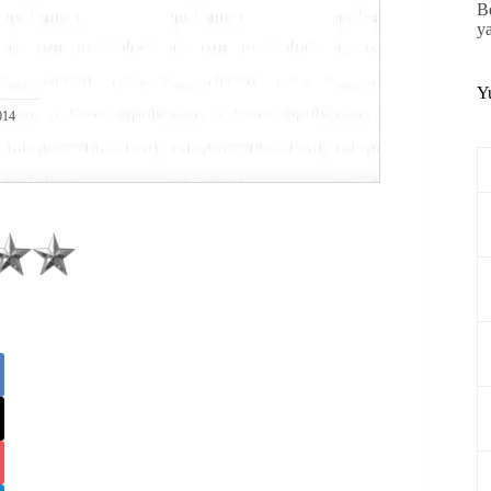
B
y
Y
014