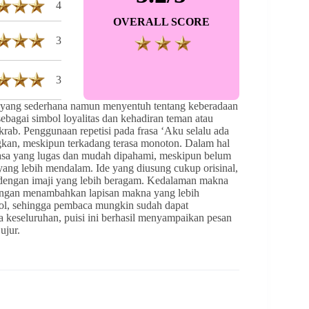
4
OVERALL SCORE
3
3
 yang sederhana namun menyentuh tentang keberadaan
ebagai simbol loyalitas dan kehadiran teman atau
rab. Penggunaan repetisi pada frasa ‘Aku selalu ada
kan, meskipun terkadang terasa monoton. Dalam hal
hasa yang lugas dan mudah dipahami, meskipun belum
ang lebih mendalam. Ide yang diusung cukup orisinal,
 dengan imaji yang lebih beragam. Kedalaman makna
n dengan menambahkan lapisan makna yang lebih
jol, sehingga pembaca mungkin sudah dapat
a keseluruhan, puisi ini berhasil menyampaikan pesan
ujur.