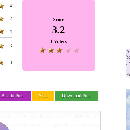
4
2
Score
3.2
4
1 Voters
3
A
b
3
j
P
Bacain Puisi
Nilai
Download Puisi