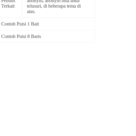
Penulis
anonym, anonym bisa anda
Terkait
telusuri, di beberapa tema di
atas.
Contoh Puisi 1 Bait
Contoh Puisi 8 Baris