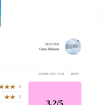
NEXT
POS
Cinta Hukum
16 APRIL 2025 / 21:00
REPLY
4
2
3.2/5