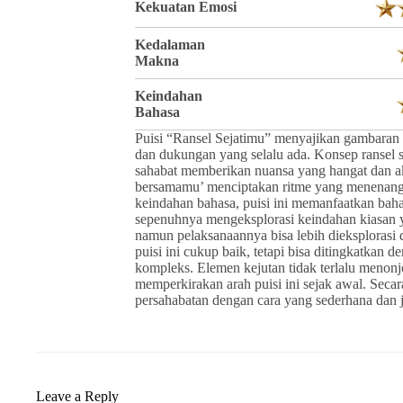
Kekuatan Emosi
Kedalaman
Makna
Keindahan
Bahasa
Puisi “Ransel Sejatimu” menyajikan gambaran
dan dukungan yang selalu ada. Konsep ransel s
sahabat memberikan nuansa yang hangat dan ak
bersamamu’ menciptakan ritme yang menenang
keindahan bahasa, puisi ini memanfaatkan ba
sepenuhnya mengeksplorasi keindahan kiasan y
namun pelaksanaannya bisa lebih dieksplorasi
puisi ini cukup baik, tetapi bisa ditingkatka
kompleks. Elemen kejutan tidak terlalu menon
memperkirakan arah puisi ini sejak awal. Secar
persahabatan dengan cara yang sederhana dan j
Leave a Reply