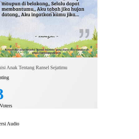
uisi Anak Tentang Ransel Sejatimu
ating
3
Voters
ersi Audio