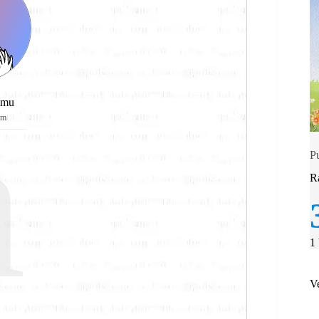
a
imu
ym
P
R
1
V