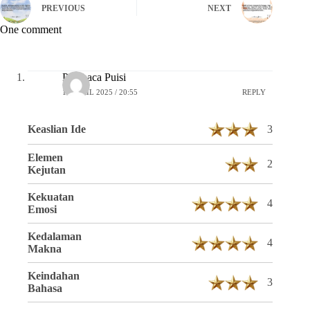
PREVIOUS
NEXT
One comment
Pembaca Puisi
16 APRIL 2025 / 20:55
REPLY
Keaslian Ide
3
Elemen
2
Kejutan
Kekuatan
4
Emosi
Kedalaman
4
Makna
Keindahan
3
Bahasa