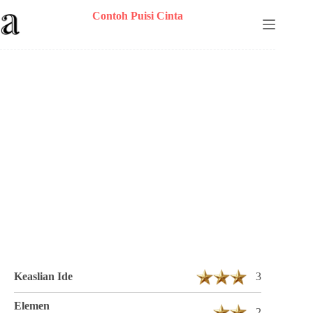
Skip
Contoh Puisi Cinta
to
content
Puisi Arbani Yasiz Berjudul Kata Maaf
Bapak 1 Bait 10 Baris
Keaslian Ide
3
Elemen
2