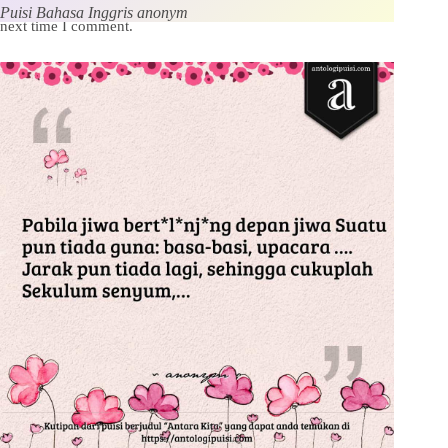
Save my name, email and website in this browser for the
Puisi Bahasa Inggris anonym
next time I comment.
Kirim Komentar