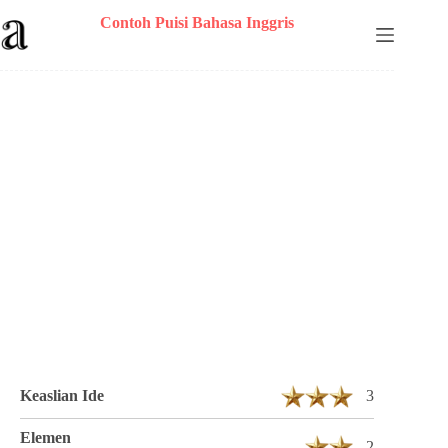
Skip
Contoh Puisi Bahasa Inggris
to
content
Puisi anonym Berjudul Antara Kita 4 Bait
10 Baris
Keaslian Ide
3
Elemen
2