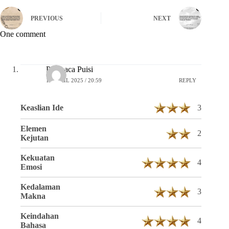
PREVIOUS
NEXT
One comment
Pembaca Puisi
16 APRIL 2025 / 20:59
REPLY
Keaslian Ide
3
Elemen
2
Kejutan
Kekuatan
4
Emosi
Kedalaman
3
Makna
Keindahan
4
Bahasa