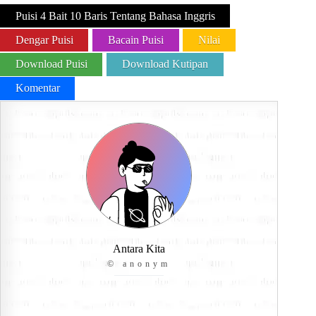
Puisi 4 Bait 10 Baris Tentang Bahasa Inggris
Dengar Puisi
Bacain Puisi
Nilai
Download Puisi
Download Kutipan
Komentar
Antara Kita
© anonym