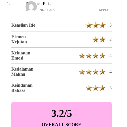
Pembaca Puisi
16 APRIL 2025 / 20:55
REPLY
Keaslian Ide
3
Elemen
2
Kejutan
Kekuatan
4
Emosi
Kedalaman
4
Makna
Keindahan
3
Bahasa
3.2/5
OVERALL SCORE