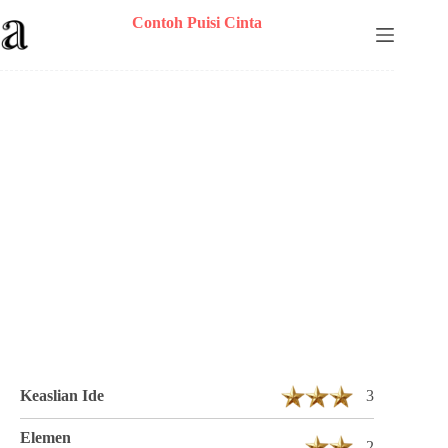
Skip
Contoh Puisi Cinta
to
content
Puisi Arbani Yasiz Berjudul Bersembunyi 1
Bait 8 Baris
Keaslian Ide
3
Elemen
2