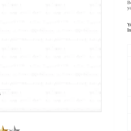
B
y
Y
In
5