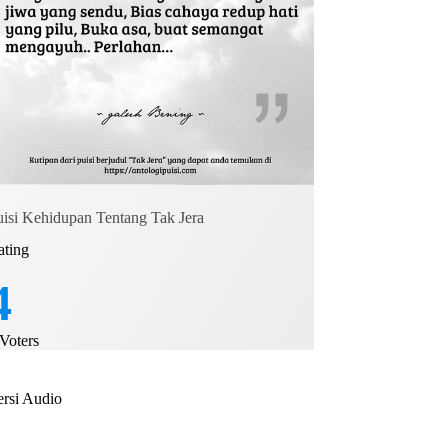
uisi Kehidupan Tentang Tak Jera
ating
4
Voters
ersi Audio