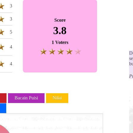
3
3
Score
3.8
5
1 Voters
4
D
se
4
b
P
Bacain Puisi
Nilai