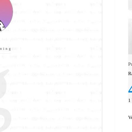
g
ning
P
R
1
V