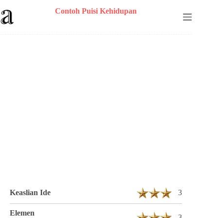
Skip
Contoh Puisi Kehidupan
to
content
Puisi Tino Beo Berjudul Pilihan Usia 5
Bait 23 Baris
Keaslian Ide
3
Elemen
3