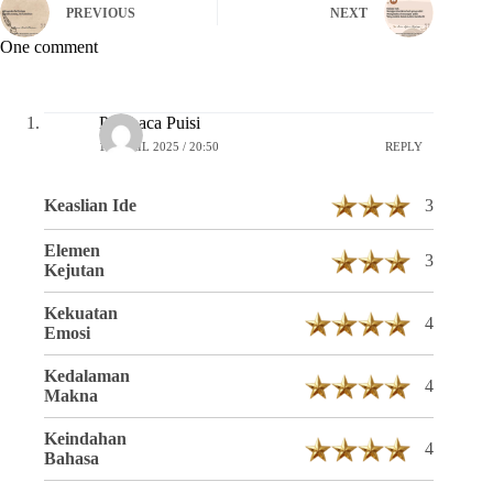
PREVIOUS
NEXT
One comment
Pembaca Puisi
16 APRIL 2025 / 20:50
REPLY
Keaslian Ide
3
Elemen
3
Kejutan
Kekuatan
4
Emosi
Kedalaman
4
Makna
Keindahan
4
Bahasa