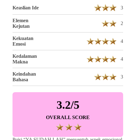
Keaslian Ide
3
Elemen
2
Kejutan
Kekuatan
4
Emosi
Kedalaman
4
Makna
Keindahan
3
Bahasa
3.2/5
OVERALL SCORE
Puisi “YA SUDAH LAH” menyentuh aspek emosional