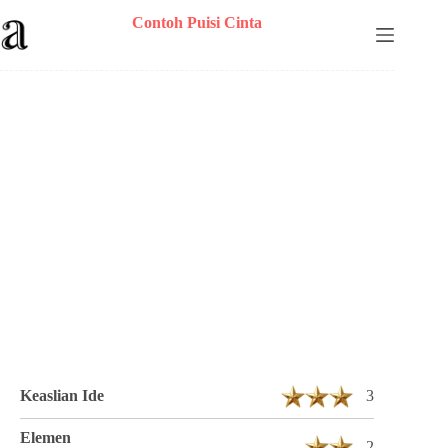
Skip
Contoh Puisi Cinta
to
content
Puisi Erpan Berjudul YA SUDAH LAH 1
Bait 6 Baris
Keaslian Ide
3
Elemen
2