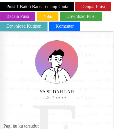
Puisi 1 Bait 6 Baris Tentang Cinta
Dengar Puisi
Bacain Puisi
Nilai
Download Puisi
Download Kutipan
Komentar
YA SUDAH LAH
© Erpan
Pagi itu ku tersudut