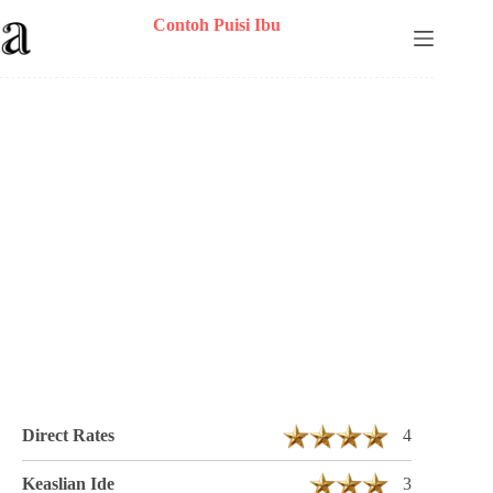
Skip
Contoh Puisi Ibu
to
content
Puisi Ade Sahmad Ramadan Berjudul
Terimakasih bunda 4 Bait 12 Baris
Direct Rates
4
Keaslian Ide
3