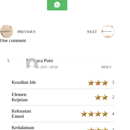
PREVIOUS
NEXT
One comment
Pembaca Puisi
16 APRIL 2025 / 20:50
REPLY
Keaslian Ide
3
Elemen
2
Kejutan
Kekuatan
4
Emosi
Kedalaman