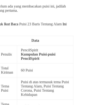
elum ada yang membacakan puisi ini, jadilah
ang pertama.
uk Ikut Baca
Puisi 23 Baris Tentang Alam
Ini
Data
PencilSpirit
Penulis
Kumpulan
Puisi-puisi
PencilSpirit
Total
60 Puisi
Kiriman
Puisi di atas termasuk tema
Puisi
Tema
Tentang Alam
,
Puisi Tentang
Puisi
Corona
,
Puisi Tentang
Kehidupan
Tema