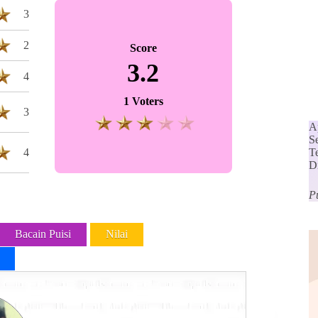
3
2
Score
3.2
4
1 Voters
3
A
S
4
T
D
Pu
Bacain Puisi
Nilai