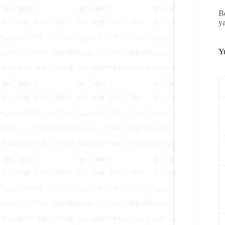
B
y
Y