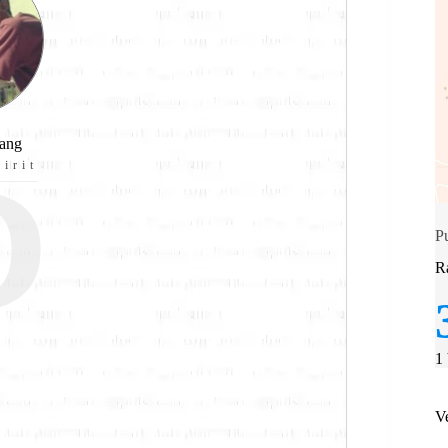
P
iang
irit
P
R
1
V