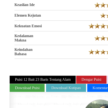
Keaslian Ide
Elemen Kejutan
Kekuatan Emosi
Kedalaman
Makna
Keindahan
Bahasa
Puisi 12 Bait 23 Baris Tentang Alam
Dengar Puisi
Download Puisi
Download Kutipan
Komentar