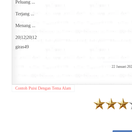
Peluang ...
Terjang ...
Menang ...
20|12|20|12
giras49
22 Januari 20
Contoh Puisi Dengan Tema Alam