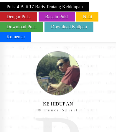
Puisi 4 Bait 17 Baris Tentang Kehidupan
Dengar Puisi
Bacain Puisi
Nilai
Download Puisi
Download Kutipan
Komentar
KE HIDUP AN
© PencilSpirit