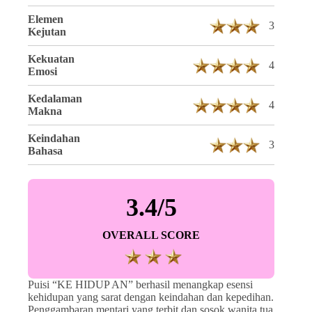
Elemen
3
Kejutan
Kekuatan
4
Emosi
Kedalaman
4
Makna
Keindahan
3
Bahasa
3.4/5
OVERALL SCORE
Puisi “KE HIDUP AN” berhasil menangkap esensi
kehidupan yang sarat dengan keindahan dan kepedihan.
Penggambaran mentari yang terbit dan sosok wanita tua