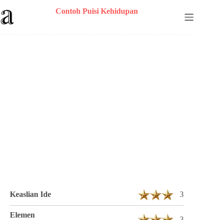
Skip
Contoh Puisi Kehidupan
to
content
Puisi PencilSpirit Berjudul KE HIDUP AN
4 Bait 17 Baris
Keaslian Ide
3
Elemen
3