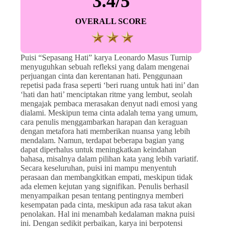
3.4/5
OVERALL SCORE
Puisi “Sepasang Hati” karya Leonardo Masus Turnip
menyuguhkan sebuah refleksi yang dalam mengenai
perjuangan cinta dan kerentanan hati. Penggunaan
repetisi pada frasa seperti ‘beri ruang untuk hati ini’ dan
‘hati dan hati’ menciptakan ritme yang lembut, seolah
mengajak pembaca merasakan denyut nadi emosi yang
dialami. Meskipun tema cinta adalah tema yang umum,
cara penulis menggambarkan harapan dan keraguan
dengan metafora hati memberikan nuansa yang lebih
mendalam. Namun, terdapat beberapa bagian yang
dapat diperhalus untuk meningkatkan keindahan
bahasa, misalnya dalam pilihan kata yang lebih variatif.
Secara keseluruhan, puisi ini mampu menyentuh
perasaan dan membangkitkan empati, meskipun tidak
ada elemen kejutan yang signifikan. Penulis berhasil
menyampaikan pesan tentang pentingnya memberi
kesempatan pada cinta, meskipun ada rasa takut akan
penolakan. Hal ini menambah kedalaman makna puisi
ini. Dengan sedikit perbaikan, karya ini berpotensi