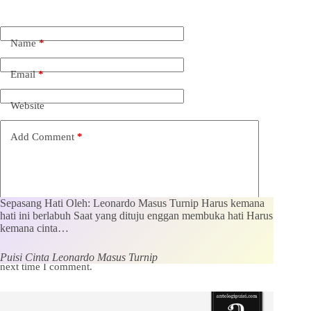
Name
*
Email
*
Website
Add Comment
*
Sepasang Hati Oleh: Leonardo Masus Turnip Harus kemana
hati ini berlabuh Saat yang dituju enggan membuka hati Harus
kemana cinta…
Save my name, email and website in this browser for the
Puisi Cinta Leonardo Masus Turnip
next time I comment.