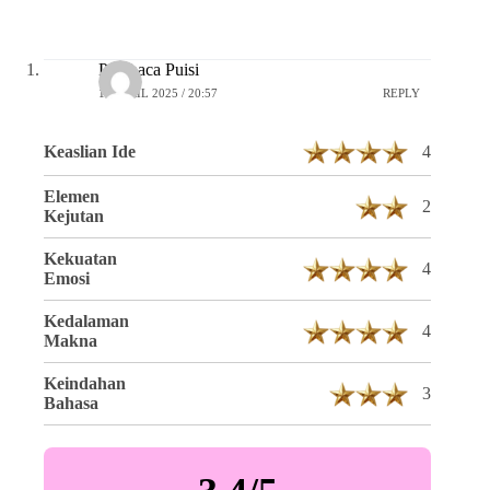
Pembaca Puisi
16 APRIL 2025 / 20:57
REPLY
Keaslian Ide
4
Elemen
2
Kejutan
Kekuatan
4
Emosi
Kedalaman
4
Makna
Keindahan
3
Bahasa