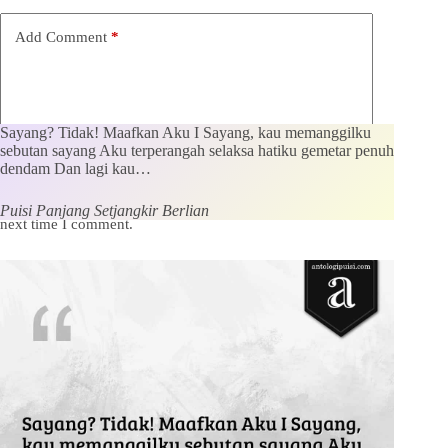
Add Comment
*
Sayang? Tidak! Maafkan Aku I Sayang, kau memanggilku
sebutan sayang Aku terperangah selaksa hatiku gemetar penuh
dendam Dan lagi kau…
Save my name, email and website in this browser for the
Puisi Panjang Setjangkir Berlian
next time I comment.
Kirim Komentar