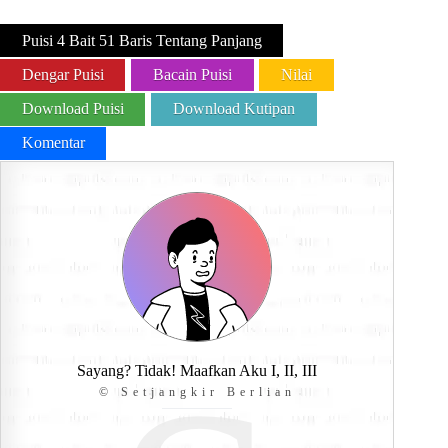
Puisi 4 Bait 51 Baris Tentang Panjang
Dengar Puisi
Bacain Puisi
Nilai
Download Puisi
Download Kutipan
Komentar
Sayang? Tidak! Maafkan Aku I, II, III
© Setjangkir Berlian