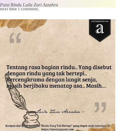
Save my name, email and website in this browser for the
Puisi Rindu Laila Zuri Azzahra
next time I comment.
Kirim Komentar