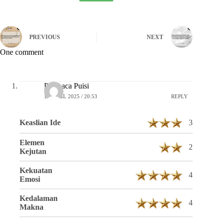
PREVIOUS
NEXT
One comment
Pembaca Puisi
16 APRIL 2025 / 20:53
REPLY
Keaslian Ide
3
Elemen
2
Kejutan
Kekuatan
4
Emosi
Kedalaman
4
Makna