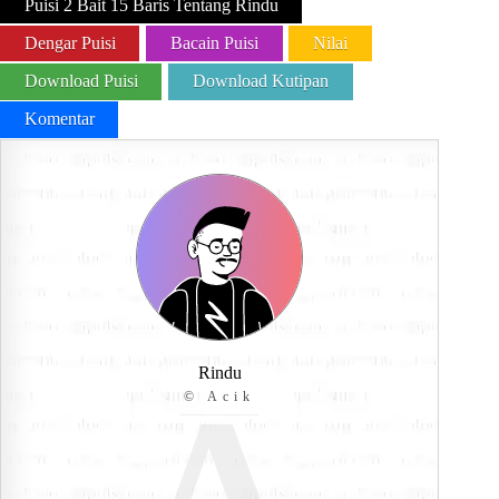
Puisi 2 Bait 15 Baris Tentang Rindu
Dengar Puisi
Bacain Puisi
Nilai
Download Puisi
Download Kutipan
Komentar
Rindu
© Acik